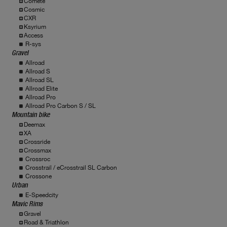
Comete
Cosmic
CXR
Ksyrium
Access
R-sys
Gravel
Allroad
Allroad S
Allroad SL
Allroad Elite
Allroad Pro
Allroad Pro Carbon S / SL
Mountain bike
Deemax
XA
Crossride
Crossmax
Crossroc
Crosstrail / eCrosstrail SL Carbon
Crossone
Urban
E-Speedcity
Mavic Rims
Gravel
Road & Triathlon