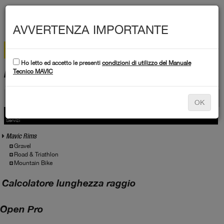
MEN
AVVERTENZA IMPORTANTE
Ho letto ed accetto le presenti
condizioni di utilizzo del Manuale
DATI TECNICI
Tecnico MAVIC
Prodotti
OK
Prodotti
Servizio
Servizi
Mavic Rims
Gravel
Road & Triathlon
Mountain Bike
Calcolatore lunghezza raggio
Open Pro