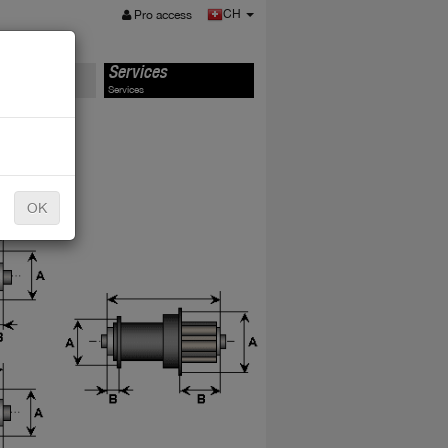
MENU
CH
Pro access
s
Services
Services
OK