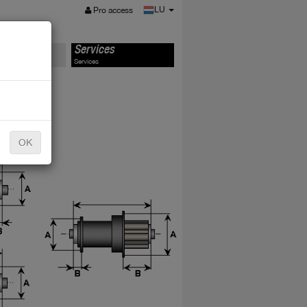
MENU
LU
Pro access
s
Services
Services
OK