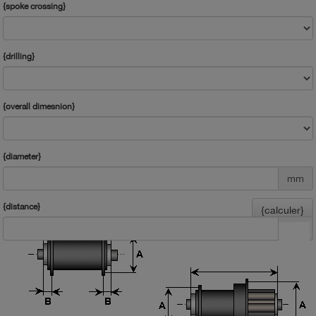
{spoke crossing}
{drilling}
{overall dimesnion}
{diameter}
mm
{distance}
{calculer}
mm