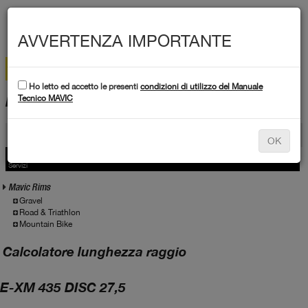
MEN
AVVERTENZA IMPORTANTE
Ho letto ed accetto le presenti
condizioni di utilizzo del Manuale
DATI TECNICI
Tecnico MAVIC
Prodotti
OK
Prodotti
Servizio
Servizi
Mavic Rims
Gravel
Road & Triathlon
Mountain Bike
Calcolatore lunghezza raggio
E-XM 435 DISC 27,5