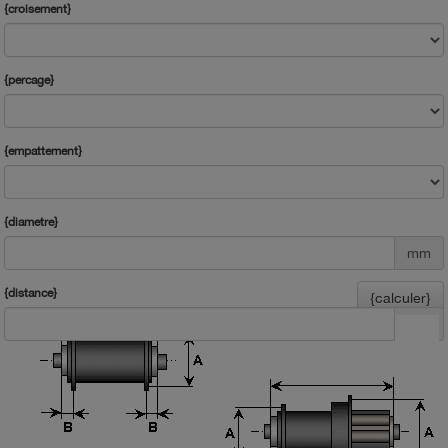
{croisement}
{percage}
{empattement}
{diametre}
mm
{distance}
{calculer}
mm