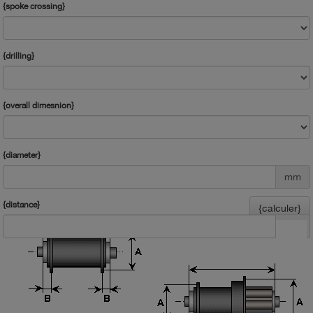
{spoke crossing}
{drilling}
{overall dimesnion}
{diameter}
mm
{distance}
{calculer}
mm