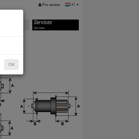
MENU
LU
Pro access
s
Services
Services
OK