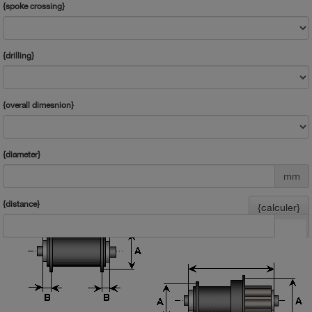
{spoke crossing}
{drilling}
{overall dimesnion}
{diameter}
mm
{distance}
{calculer}
mm