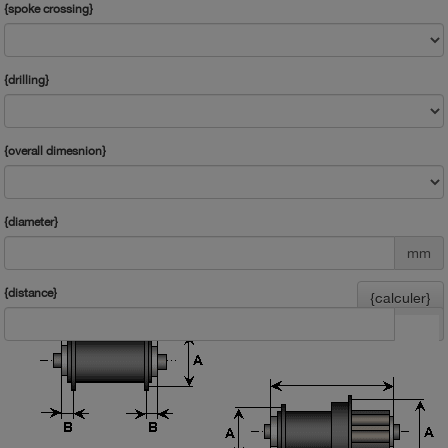
{spoke crossing}
{drilling}
{overall dimesnion}
{diameter}
mm
{distance}
{calculer}
mm