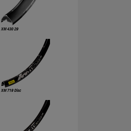
XM 430 29
XM 719 Disc