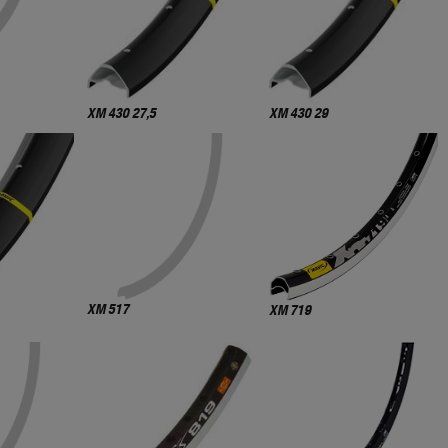
XM 430 27,5
XM 430 29
XM 517
XM 719