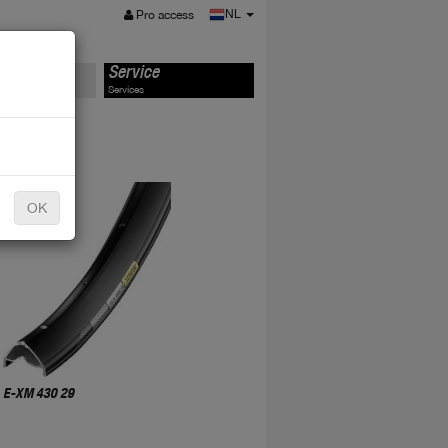
MENU
NL
Pro access
ts
Service
Services
OK
E-XM 430 29