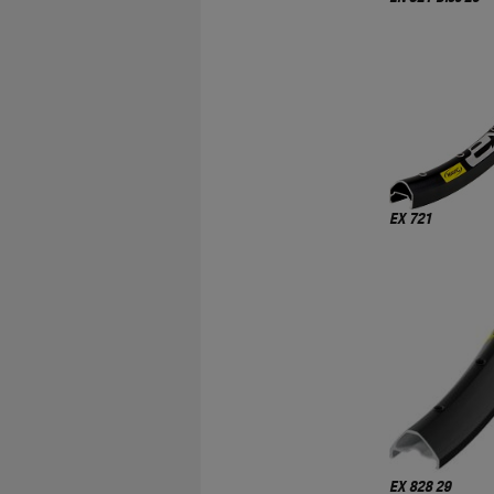
EX 721
EX 828 29