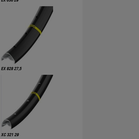
EX 630 29
EX 828 27,5
XC 321 29