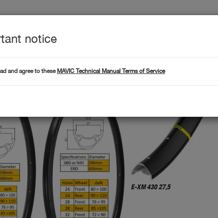
tant notice
Produc
L DATA
Products
th calculator
ead and agree to these
MAVIC Technical Manual Terms of Service
E-XM 430 27,5