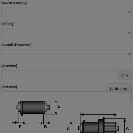
{spoke crossing}
{drilling}
{overall dimesnion}
{diameter}
mm
{distance}
{calculer}
mm