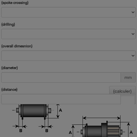
{spoke crossing}
{drilling}
{overall dimesnion}
{diameter}
mm
{distance}
{calculer}
mm