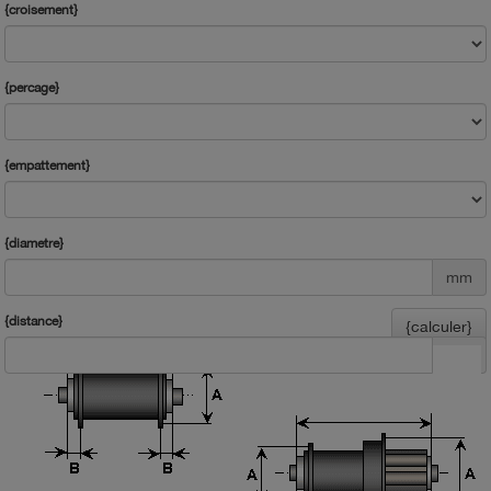
{croisement}
{percage}
{empattement}
{diametre}
mm
{distance}
{calculer}
mm