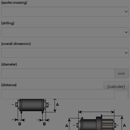
{spoke crossing}
{drilling}
{overall dimesnion}
{diameter}
mm
{distance}
{calculer}
mm