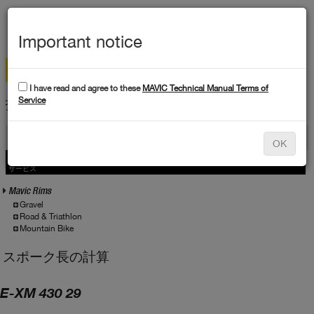
メ
ニ
Important notice
ュ
ー
I have read and agree to these
MAVIC Technical Manual Terms of
技術データ
Service
製品
OK
製品
サービス
サービス
Mavic Rims
Gravel
Road & Triathlon
Mountain Bike
スポーク長の計算
E-XM 430 29