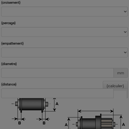
{croisement}
{percage}
{empattement}
{diametre}
mm
{distance}
{calculer}
mm