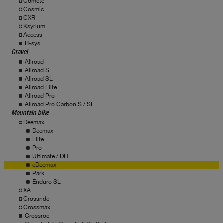
Comete
Cosmic
CXR
Ksyrium
Access
R-sys
Gravel
Allroad
Allroad S
Allroad SL
Allroad Elite
Allroad Pro
Allroad Pro Carbon S / SL
Mountain bike
Deemax
Deemax
Elite
Pro
Ultimate / DH
eDeemax
Park
Enduro SL
XA
Crossride
Crossmax
Crossroc