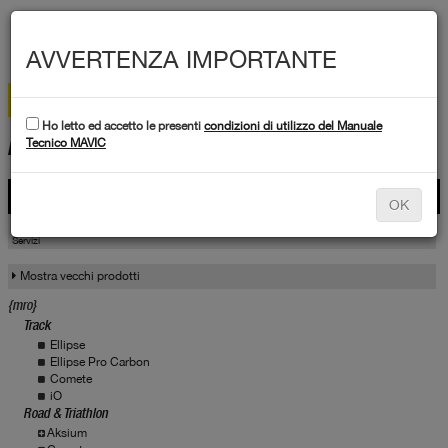
MEN
AVVERTENZA IMPORTANTE
Ho letto ed accetto le presenti
condizioni di utilizzo del Manuale
DATI TECNICI
Tecnico MAVIC
Prodotti
OK
Prodotti
Servizio
Servizi
Mostra vecchi prodotti
{mro}
Track
Ellipse
Ellipse Pro Carbon
Comete
iO
Road & Triathlon
Aksium