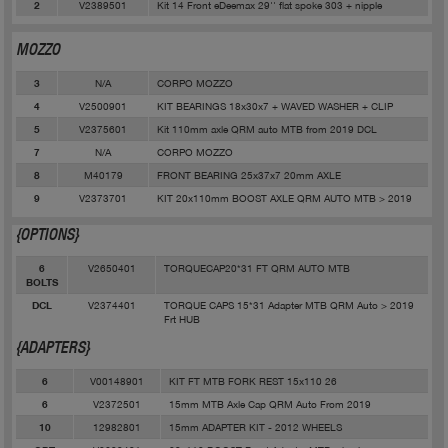
V2389501
Kit 14 Front eDeemax 29'' flat spoke 303 + nipple
2
MOZZO
N/A
CORPO MOZZO
3
V2500901
KIT BEARINGS 18x30x7 + WAVED WASHER + CLIP
4
V2375601
Kit 110mm axle QRM auto MTB from 2019 DCL
5
N/A
CORPO MOZZO
7
M40179
FRONT BEARING 25x37x7 20mm AXLE
8
V2373701
KIT 20x110mm BOOST AXLE QRM AUTO MTB > 2019
9
{OPTIONS}
V2650401
TORQUECAP20*31 FT QRM AUTO MTB
6
BOLTS
V2374401
TORQUE CAPS 15*31 Adapter MTB QRM Auto > 2019
DCL
Frt HUB
{ADAPTERS}
V00148901
KIT FT MTB FORK REST 15x110 26
6
V2372501
15mm MTB Axle Cap QRM Auto From 2019
6
12982801
15mm ADAPTER KIT - 2012 WHEELS
10