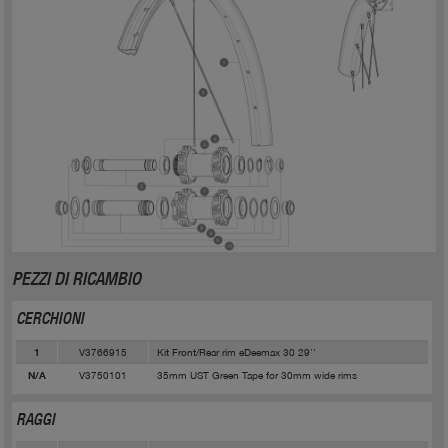
PEZZI DI RICAMBIO
CERCHIONI
V3766915
Kit Front/Rear rim eDeemax 30 29''
1
V3750101
35mm UST Green Tape for 30mm wide rims
N/A
RAGGI