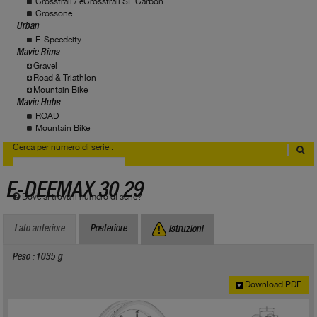
Crosstrail / eCrosstrail SL Carbon
Crossone
Urban
E-Speedcity
Mavic Rims
Gravel
Road & Triathlon
Mountain Bike
Mavic Hubs
ROAD
Mountain Bike
Cerca per numero di serie :
E-DEEMAX 30 29
Dove si trova il numero di serie?
Lato anteriore
Posteriore
Istruzioni
Peso : 1035 g
Download PDF