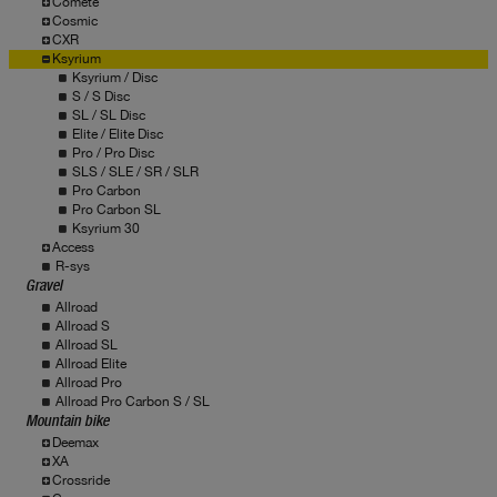
Comete
Cosmic
CXR
Ksyrium
Ksyrium / Disc
S / S Disc
SL / SL Disc
Elite / Elite Disc
Pro / Pro Disc
SLS / SLE / SR / SLR
Pro Carbon
Pro Carbon SL
Ksyrium 30
Access
R-sys
Gravel
Allroad
Allroad S
Allroad SL
Allroad Elite
Allroad Pro
Allroad Pro Carbon S / SL
Mountain bike
Deemax
XA
Crossride