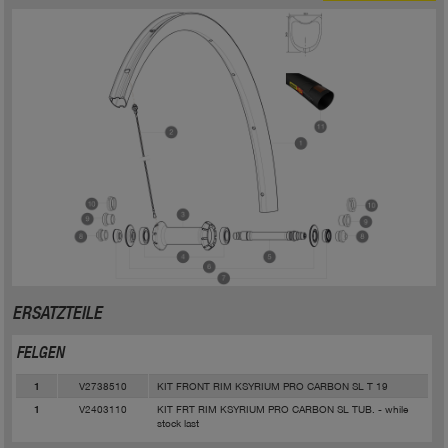
ERSATZTEILE
FELGEN
V2738510
KIT FRONT RIM KSYRIUM PRO CARBON SL T 19
1
V2403110
KIT FRT RIM KSYRIUM PRO CARBON SL TUB. - while
1
stock last