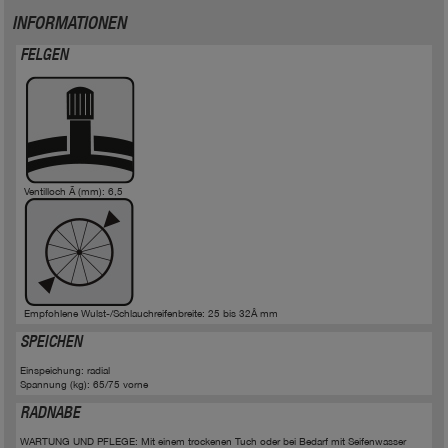
INFORMATIONEN
FELGEN
Ventilloch Ã (mm): 6,5
Empfohlene Wulst-/Schlauchreifenbreite: 25 bis 32Â mm
SPEICHEN
Einspeichung: radial
Spannung (kg): 65/75 vorne
RADNABE
WARTUNG UND PFLEGE: Mit einem trockenen Tuch oder bei Bedarf mit Seifenwasser