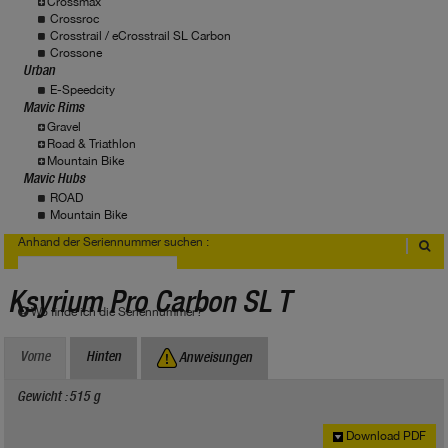
Crossmax
Crossroc
Crosstrail / eCrosstrail SL Carbon
Crossone
Urban
E-Speedcity
Mavic Rims
Gravel
Road & Triathlon
Mountain Bike
Mavic Hubs
ROAD
Mountain Bike
Anhand der Seriennummer suchen :
Ksyrium Pro Carbon SL T
Wo finde ich die Seriennummer?
Vorne
Hinten
Anweisungen
Gewicht : 515 g
Download PDF