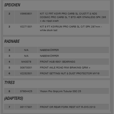
SPEICHEN
V3663801
KIT 12 FRT KSYR PRO CARB SL C/UST/T & NDS
2
COSMIC PRO CARB SL T BTD AER STAINLESS SPK 285
+ alu nippl.wash
V2271301
KIT 9 FT KSYRIUM PRO CARB SL C/T SPK 287mm -
2
while stock last
RADNABE
N/A
NABENKÖRPER
3
N/A
NABENKÖRPER
3
M40078
FRONT HUB 6901 BEARINGS
4
30870001
FRONT AXLE ROAD RIM BRAKING QRM +
5
V2252501
FRONT SETTING NUT & DUST PROTECTOR MY16
6
TYRES
37804425
Yksion Pro GripLink Tubular SSC 25
8
{ADAPTERS}
35117301
FRONT OR REAR FORK REST KIT R-SYS 2013
7