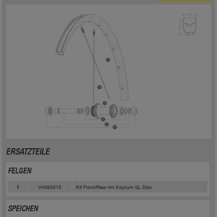
ERSATZTEILE
FELGEN
V4093015
Kit Front/Rear rim Ksyrium SL Disc
1
SPEICHEN