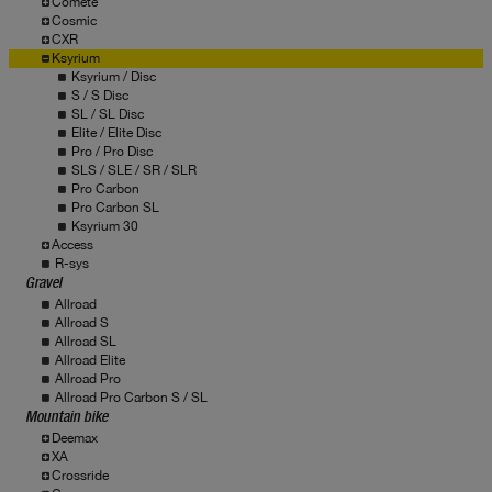
Comete
Cosmic
CXR
Ksyrium
Ksyrium / Disc
S / S Disc
SL / SL Disc
Elite / Elite Disc
Pro / Pro Disc
SLS / SLE / SR / SLR
Pro Carbon
Pro Carbon SL
Ksyrium 30
Access
R-sys
Gravel
Allroad
Allroad S
Allroad SL
Allroad Elite
Allroad Pro
Allroad Pro Carbon S / SL
Mountain bike
Deemax
XA
Crossride