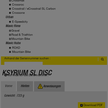
Crossmax
Crossroc
Crosstrail / eCrosstrail SL Carbon
Crossone
Urban
E-Speedcity
Mavic Rims
Gravel
Road & Triathlon
Mountain Bike
Mavic Hubs
ROAD
Mountain Bike
Anhand der Seriennummer suchen :
KSYRIUM SL DISC
Wo finde ich die Seriennummer?
Vorne
Hinten
Anweisungen
Gewicht : 723 g
Download PDF