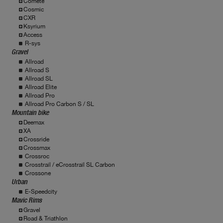
Comete
Cosmic
CXR
Ksyrium
Access
R-sys
Gravel
Allroad
Allroad S
Allroad SL
Allroad Elite
Allroad Pro
Allroad Pro Carbon S / SL
Mountain bike
Deemax
XA
Crossride
Crossmax
Crossroc
Crosstrail / eCrosstrail SL Carbon
Crossone
Urban
E-Speedcity
Mavic Rims
Gravel
Road & Triathlon