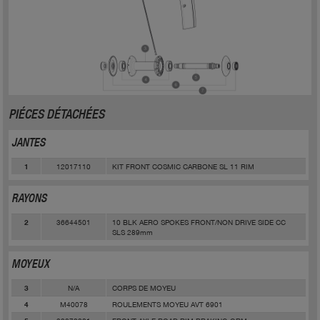
PIÉCES DÉTACHÉES
JANTES
12017110
KIT FRONT COSMIC CARBONE SL 11 RIM
1
RAYONS
36644501
10 BLK AERO SPOKES FRONT/NON DRIVE SIDE CC
2
SLS 289mm
MOYEUX
N/A
CORPS DE MOYEU
3
M40078
ROULEMENTS MOYEU AVT 6901
4