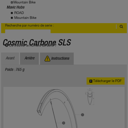
Mountain Bike
Mavic Hubs
ROAD
Mountain Bike
Recherche par numéro de serie :
Cosmic Carbone SLS
Où trouver le numéro de série ?
Avant
Arrière
Instructions
Poids : 765 g
Télécharger le PDF