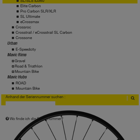
SL/SLS ID360
Elite Carbon
Pro Carbon SLR/XLR
SL Ultimate
eCrossmax
Crossroc
Crosstrail / eCrosstrail SL Carbon
Crossone
Urban
E-Speedcity
Mavic Rims
Gravel
Road & Triathlon
Mountain Bike
Mavic Hubs
ROAD
Mountain Bike
Anhand der Seriennummer suchen :
Wo finde ich die Seriennummer?