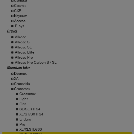
Comete
Cosmic
CXR
Ksyrium
Access
R-sys
Gravel
Allroad
Allroad S
Allroad SL
Allroad Elite
Allroad Pro
Allroad Pro Carbon S / SL
Mountain bike
Deemax
XA
Crossride
Crossmax
Crossmax
Light
Elite
SL/SLR ITS4
XL/ST/SX ITS4
Enduro
Pro
XL/XLS ID360