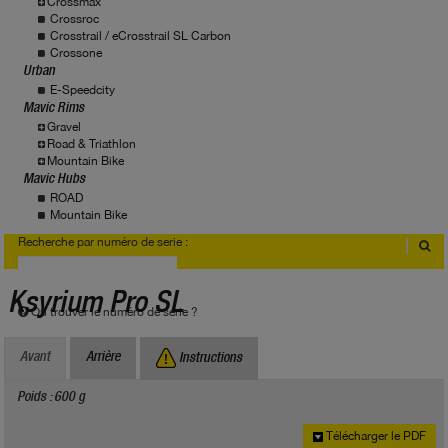
Crossmax
Crossroc
Crosstrail / eCrosstrail SL Carbon
Crossone
Urban
E-Speedcity
Mavic Rims
Gravel
Road & Triathlon
Mountain Bike
Mavic Hubs
ROAD
Mountain Bike
Recherche par numéro de serie :
Ksyrium Pro SL
Où trouver le numéro de série ?
Avant
Arrière
Instructions
Poids : 600 g
Télécharger le PDF