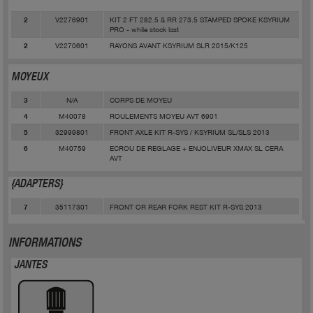
V2276901
KIT 2 FT 282.5 & RR 273.5 STAMPED SPOKE KSYRIUM
2
PRO - while stock last
V2270601
RAYONS AVANT KSYRIUM SLR 2015/K125
2
MOYEUX
N/A
CORPS DE MOYEU
3
M40078
ROULEMENTS MOYEU AVT 6901
4
32999801
FRONT AXLE KIT R-SYS / KSYRIUM SL/SLS 2013
5
M40759
ECROU DE REGLAGE + ENJOLIVEUR XMAX SL CERA
6
AVT
{ADAPTERS}
35117301
FRONT OR REAR FORK REST KIT R-SYS 2013
7
INFORMATIONS
JANTES