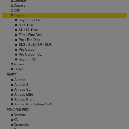
Comete
Cosmic
CXR
Ksyrium
Ksyrium / Disc
S / S Disc
SL / SL Disc
Elite / Elite Disc
Pro / Pro Disc
SLS / SLE / SR / SLR
Pro Carbon
Pro Carbon SL
Ksyrium 30
Access
R-sys
Gravel
Allroad
Allroad S
Allroad SL
Allroad Elite
Allroad Pro
Allroad Pro Carbon S / SL
Mountain bike
Deemax
XA
Crossride