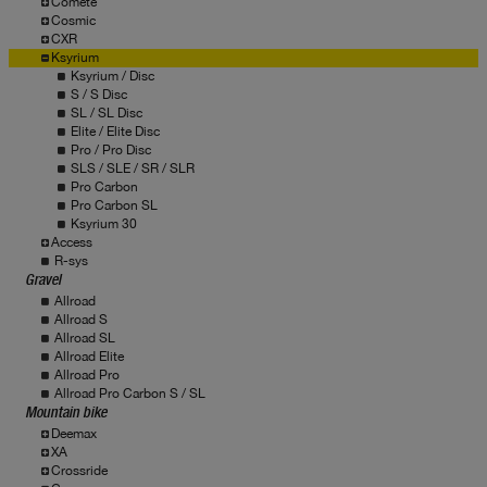
Comete
Cosmic
CXR
Ksyrium
Ksyrium / Disc
S / S Disc
SL / SL Disc
Elite / Elite Disc
Pro / Pro Disc
SLS / SLE / SR / SLR
Pro Carbon
Pro Carbon SL
Ksyrium 30
Access
R-sys
Gravel
Allroad
Allroad S
Allroad SL
Allroad Elite
Allroad Pro
Allroad Pro Carbon S / SL
Mountain bike
Deemax
XA
Crossride