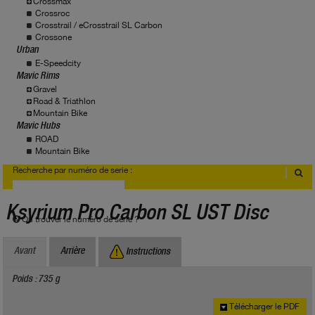
Crossmax
Crossroc
Crosstrail / eCrosstrail SL Carbon
Crossone
Urban
E-Speedcity
Mavic Rims
Gravel
Road & Triathlon
Mountain Bike
Mavic Hubs
ROAD
Mountain Bike
Recherche par numéro de serie :
Ksyrium Pro Carbon SL UST Disc
Où trouver le numéro de série ?
Avant
Arrière
Instructions
Poids : 735 g
Télécharger le PDF