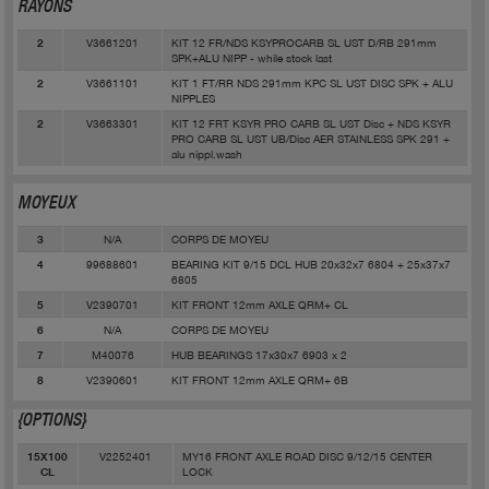
RAYONS
V3661201
KIT 12 FR/NDS KSYPROCARB SL UST D/RB 291mm
2
SPK+ALU NIPP - while stock last
V3661101
KIT 1 FT/RR NDS 291mm KPC SL UST DISC SPK + ALU
2
NIPPLES
V3663301
KIT 12 FRT KSYR PRO CARB SL UST Disc + NDS KSYR
2
PRO CARB SL UST UB/Disc AER STAINLESS SPK 291 +
alu nippl.wash
MOYEUX
N/A
CORPS DE MOYEU
3
99688601
BEARING KIT 9/15 DCL HUB 20x32x7 6804 + 25x37x7
4
6805
V2390701
KIT FRONT 12mm AXLE QRM+ CL
5
N/A
CORPS DE MOYEU
6
M40076
HUB BEARINGS 17x30x7 6903 x 2
7
V2390601
KIT FRONT 12mm AXLE QRM+ 6B
8
{OPTIONS}
V2252401
MY16 FRONT AXLE ROAD DISC 9/12/15 CENTER
15X100
LOCK
CL