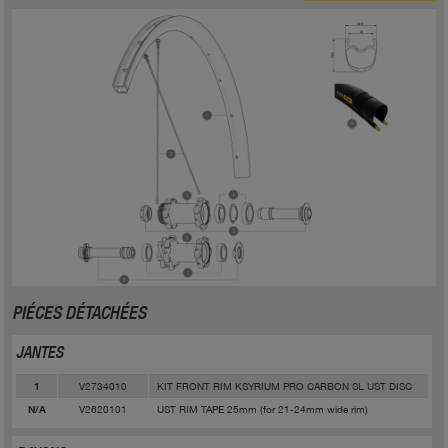
PIÉCES DÉTACHÉES
JANTES
V2734010
KIT FRONT RIM KSYRIUM PRO CARBON SL UST DISC
1
V2620101
UST RIM TAPE 25mm (for 21-24mm wide rim)
N/A