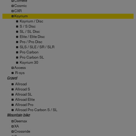
Comete
Cosmic
CXR
Ksyrium
Ksyrium / Disc
S / S Disc
SL / SL Disc
Elite / Elite Disc
Pro / Pro Disc
SLS / SLE / SR / SLR
Pro Carbon
Pro Carbon SL
Ksyrium 30
Access
R-sys
Gravel
Allroad
Allroad S
Allroad SL
Allroad Elite
Allroad Pro
Allroad Pro Carbon S / SL
Mountain bike
Deemax
XA
Crossride