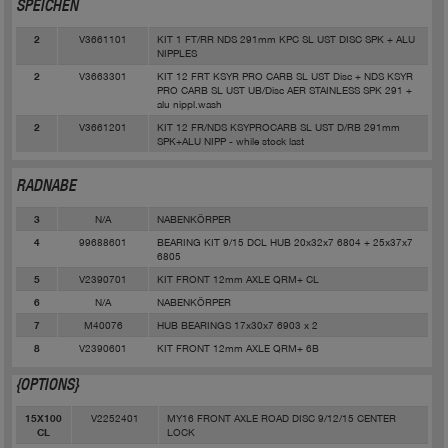
SPEICHEN
V3661101
KIT 1 FT/RR NDS 291mm KPC SL UST DISC SPK + ALU
2
NIPPLES
V3663301
KIT 12 FRT KSYR PRO CARB SL UST Disc + NDS KSYR
2
PRO CARB SL UST UB/Disc AER STAINLESS SPK 291 +
alu nippl.wash
V3661201
KIT 12 FR/NDS KSYPROCARB SL UST D/RB 291mm
2
SPK+ALU NIPP - while stock last
RADNABE
N/A
NABENKÖRPER
3
99688601
BEARING KIT 9/15 DCL HUB 20x32x7 6804 + 25x37x7
4
6805
V2390701
KIT FRONT 12mm AXLE QRM+ CL
5
N/A
NABENKÖRPER
6
M40076
HUB BEARINGS 17x30x7 6903 x 2
7
V2390601
KIT FRONT 12mm AXLE QRM+ 6B
8
{OPTIONS}
V2252401
MY16 FRONT AXLE ROAD DISC 9/12/15 CENTER
15X100
LOCK
CL