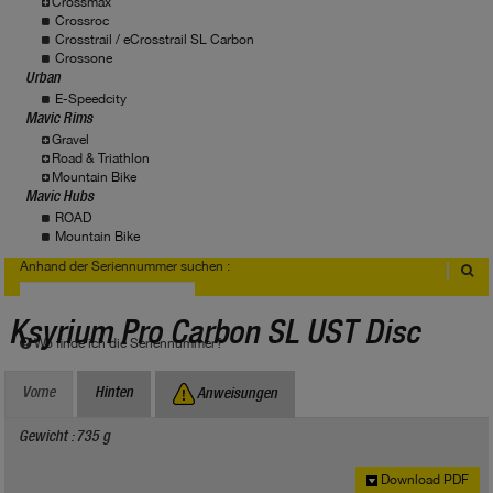
Crossmax
Crossroc
Crosstrail / eCrosstrail SL Carbon
Crossone
Urban
E-Speedcity
Mavic Rims
Gravel
Road & Triathlon
Mountain Bike
Mavic Hubs
ROAD
Mountain Bike
Anhand der Seriennummer suchen :
Ksyrium Pro Carbon SL UST Disc
Wo finde ich die Seriennummer?
Vorne
Hinten
Anweisungen
Gewicht : 735 g
Download PDF