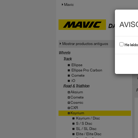
Mavic
AVIS
DATOS T
Mostrar productos antiguos
He leído
Wheels
Track
K
Ellipse
Ellipse Pro Carbon
Comete
iO
Road & Triathlon
P
Aksium
Comete
Cosmic
CXR
Ksyrium
Ksyrium / Disc
S / S Disc
SL / SL Disc
Elite / Elite Disc