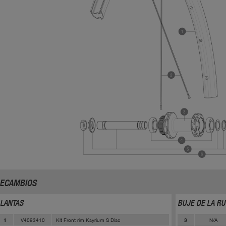
ECAMBIOS
LLANTAS
BUJE DE LA R
V4093410
Kit Front rim Ksyrium S Disc
N/A
1
3