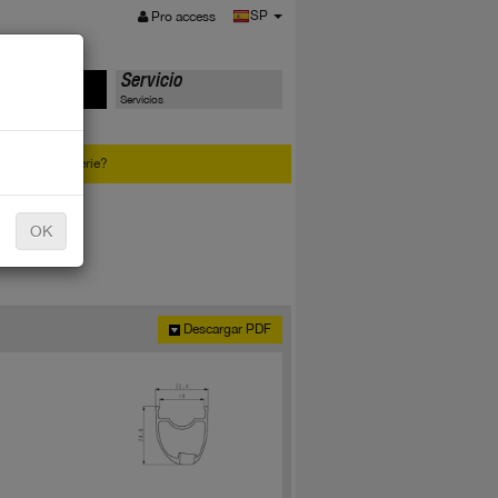
MENÚ
SP
Pro access
tos
Servicio
Servicios
 número de serie?
OK
Descargar PDF