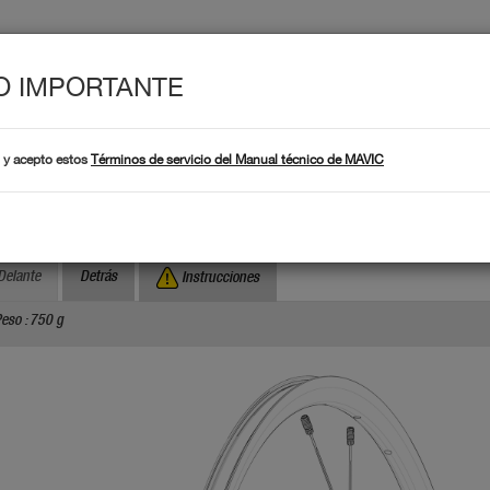
O IMPORTANTE
Produc
ÉCNICOS
Productos
 y acepto estos
Términos de servicio del Manual técnico de MAVIC
¿Dónde encontrar el
Búsqueda por número de serie :
SYRIUM S DISC
Delante
Detrás
Instrucciones
eso : 750 g