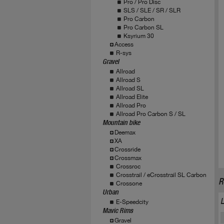
Pro / Pro Disc
SLS / SLE / SR / SLR
Pro Carbon
Pro Carbon SL
Ksyrium 30
Access
R-sys
Gravel
Allroad
Allroad S
Allroad SL
Allroad Elite
Allroad Pro
Allroad Pro Carbon S / SL
Mountain bike
Deemax
XA
Crossride
Crossmax
Crossroc
Crosstrail / eCrosstrail SL Carbon
R
Crossone
Urban
E-Speedcity
Mavic Rims
Gravel