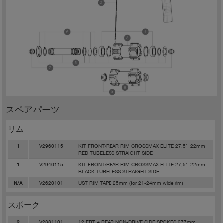
スペアパーツ
リム
V2960115
KIT FRONT/REAR RIM CROSSMAX ELITE 27,5'' 22mm
1
RED TUBELESS STRAIGHT SIDE
V2940115
KIT FRONT/REAR RIM CROSSMAX ELITE 27,5'' 22mm
1
BLACK TUBELESS STRAIGHT SIDE
V2620101
UST RIM TAPE 25mm (for 21-24mm wide rim)
N/A
スポーク
V2381101
12 FRT + REAR NON-DRIVE SIDE SPOKES 277mm
2