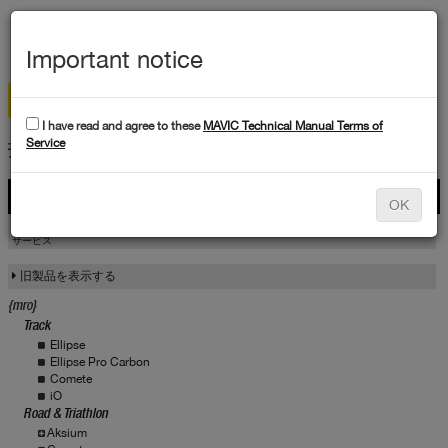
メ
ニ
Important notice
ュ
ー
I have read and agree to these
MAVIC Technical Manual Terms of
技術データ
Service
製品
OK
製品
サービス
サービス
旧製品を表示する
{mro}
Track
Ellipse
Ellipse Pro Carbon
Comete
iO
Road & Triathlon
Aksium