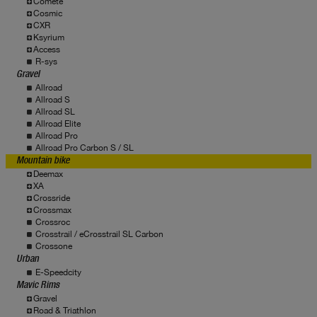
Comete
Cosmic
CXR
Ksyrium
Access
R-sys
Gravel
Allroad
Allroad S
Allroad SL
Allroad Elite
Allroad Pro
Allroad Pro Carbon S / SL
Mountain bike
Deemax
XA
Crossride
Crossmax
Crossroc
Crosstrail / eCrosstrail SL Carbon
Crossone
Urban
E-Speedcity
Mavic Rims
Gravel
Road & Triathlon