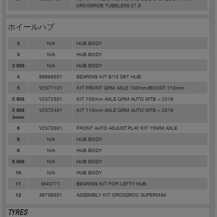
CROSSRIDE TUBELESS 27,5
ホイールハブ
N/A
HUB BODY
3
N/A
HUB BODY
3
N/A
HUB BODY
3 BIS
99688501
BEARING KIT 9/15 D6T HUB
4
V2371101
KIT FRONT QRM AXLE 100mm/BOOST 110mm
5
V2372301
KIT 100mm AXLE QRM AUTO MTB > 2019
5 BIS
V2372401
KIT 110mm AXLE QRM AUTO MTB > 2019
5 BIS
boos
V2370301
FRONT AUTO ADJUST.PLAY KIT 15MM AXLE
6
N/A
HUB BODY
8
N/A
HUB BODY
8
N/A
HUB BODY
8 BIS
N/A
HUB BODY
10
M40771
BEARING KIT FOR LEFTY HUB
11
36709301
ASSEMBLY KIT CROSSROC SUPERMAX
12
TYRES