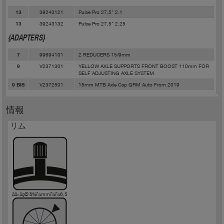
39243121
Pulse Pro 27,5" 2.1
13
39243132
Pulse Pro 27,5" 2.25
13
{ADAPTERS}
99694101
2 REDUCERS 15/9mm
7
V2371301
YELLOW AXLE SUPPORTS FRONT BOOST 110mm FOR
9
SELF ADJUSTING AXLE SYSTEM
V2372501
15mm MTB Axle Cap QRM Auto From 2019
9 BIS
情報
リム
ãã«ãç©´å¾ï¼mmï¼ï¼6,5