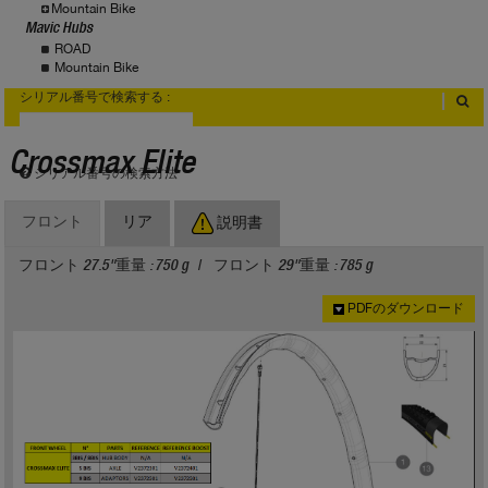
Mountain Bike
Mavic Hubs
ROAD
Mountain Bike
シリアル番号で検索する :
Crossmax Elite
シリアル番号の検索方法
フロント
リア
説明書
フロント 27.5"重量 : 750 g
フロント 29"重量 : 785 g
PDFのダウンロード