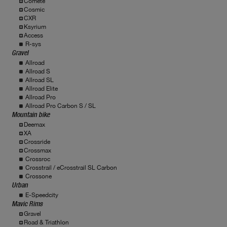
Comete
Cosmic
CXR
Ksyrium
Access
R-sys
Gravel
Allroad
Allroad S
Allroad SL
Allroad Elite
Allroad Pro
Allroad Pro Carbon S / SL
Mountain bike
Deemax
XA
Crossride
Crossmax
Crossroc
Crosstrail / eCrosstrail SL Carbon
Crossone
Urban
E-Speedcity
Mavic Rims
Gravel
Road & Triathlon