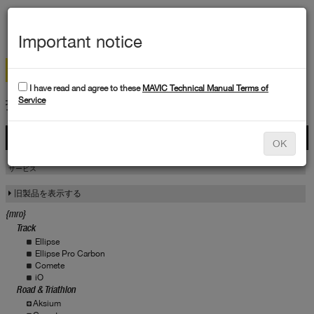
メ
ニ
Important notice
ュ
ー
I have read and agree to these
MAVIC Technical Manual Terms of
技術データ
Service
製品
OK
製品
サービス
サービス
旧製品を表示する
{mro}
Track
Ellipse
Ellipse Pro Carbon
Comete
iO
Road & Triathlon
Aksium