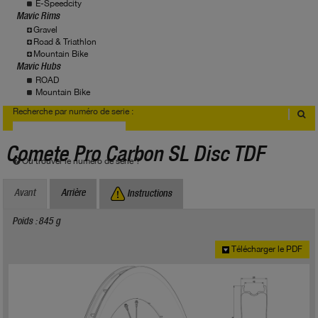
E-Speedcity
Mavic Rims
Gravel
Road & Triathlon
Mountain Bike
Mavic Hubs
ROAD
Mountain Bike
Recherche par numéro de serie :
Comete Pro Carbon SL Disc TDF
Où trouver le numéro de série ?
Avant
Arrière
Instructions
Poids : 845 g
Télécharger le PDF