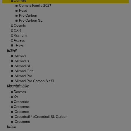
Comete
Comete Family 2027
Road
Pro Carbon
Pro Carbon SL
Cosmic
CXR
Ksyrium
Access
R-sys
Gravel
Allroad
Allroad S
Allroad SL
Allroad Elite
Allroad Pro
Allroad Pro Carbon S / SL
Mountain bike
Deemax
XA
Crossride
Crossmax
Crossroc
Crosstrail / eCrosstrail SL Carbon
Crossone
Urban