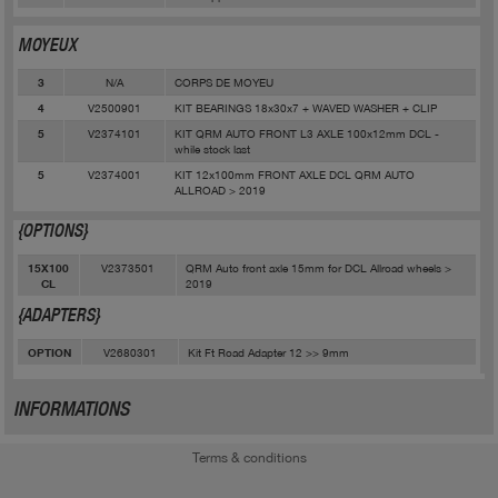
MOYEUX
N/A
CORPS DE MOYEU
3
V2500901
KIT BEARINGS 18x30x7 + WAVED WASHER + CLIP
4
V2374101
KIT QRM AUTO FRONT L3 AXLE 100x12mm DCL -
5
while stock last
V2374001
KIT 12x100mm FRONT AXLE DCL QRM AUTO
5
ALLROAD > 2019
{OPTIONS}
V2373501
QRM Auto front axle 15mm for DCL Allroad wheels >
15X100
2019
CL
{ADAPTERS}
V2680301
Kit Ft Road Adapter 12 >> 9mm
OPTION
INFORMATIONS
Terms & conditions