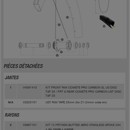
PIÉCES DÉTACHÉES
JANTES
V4091410
KIT FRONT RIM COMETE PRO CARBON SL US DISC
1
TdF 20 / FRT & REAR COMETE PRO CARBON UST DISC
TdF 20
V2620101
UST RIM TAPE 25mm (for 21-24mm wide rim)
N/A
RAYONS
V3667101
KIT 12 FRT/NDS BUTTED AERO STAINLESS SPOKE 254
2
+ alu nipple + washer