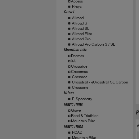
Access
R-sys
Gravel
Allroad
Allroad S
Allroad SL
Allroad Elite
Allroad Pro
Allroad Pro Carbon S / SL
Mountain bike
Deemax
XA
Crossride
Crossmax
Crossroc
Crosstrail / eCrosstrail SL Carbon
Crossone
Urban
E-Speedcity
Mavic Rims
Gravel
P
Road & Triathlon
Mountain Bike
Mavic Hubs
ROAD
Mountain Bike