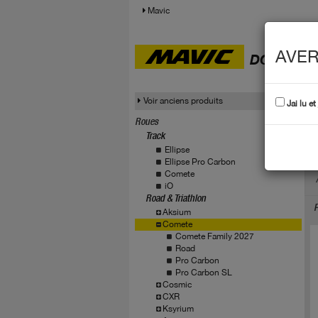
Mavic
AVER
DONNÉES
Voir anciens produits
Jai lu e
Roues
Track
C
Ellipse
Ellipse Pro Carbon
Comete
iO
Road & Triathlon
P
Aksium
Comete
Comete Family 2027
Road
Pro Carbon
Pro Carbon SL
Cosmic
CXR
Ksyrium