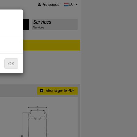
MENU
LU
Pro access
s
Services
Services
o de série ?
OK
Télécharger le PDF