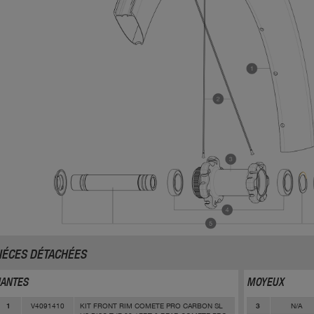
IÉCES DÉTACHÉES
JANTES
MOYEUX
V4091410
KIT FRONT RIM COMETE PRO CARBON SL
N/A
1
3