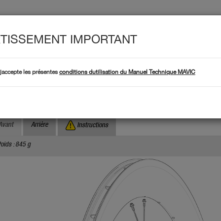
TISSEMENT IMPORTANT
Produit
 TECHNIQUES
Produits
t jaccepte les présentes
conditions dutilisation du Manuel Technique MAVIC
Où trouver le numér
Recherche par numéro de serie :
omete Pro Carbon SL Disc TDF
Avant
Arrière
Instructions
oids : 845 g