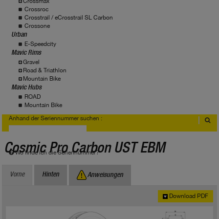
Crossmax
Crossroc
Crosstrail / eCrosstrail SL Carbon
Crossone
Urban
E-Speedcity
Mavic Rims
Gravel
Road & Triathlon
Mountain Bike
Mavic Hubs
ROAD
Mountain Bike
Anhand der Seriennummer suchen :
Cosmic Pro Carbon UST EBM
Wo finde ich die Seriennummer?
Vorne
Hinten
Anweisungen
Download PDF