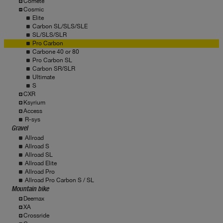
Comete
Cosmic
Elite
Carbon SL/SLS/SLE
SL/SLS/SLR
Pro Carbon
Carbone 40 or 80
Pro Carbon SL
Carbon SR/SLR
Ultimate
S
CXR
Ksyrium
Access
R-sys
Gravel
Allroad
Allroad S
Allroad SL
Allroad Elite
Allroad Pro
Allroad Pro Carbon S / SL
Mountain bike
Deemax
XA
Crossride