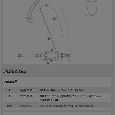
ERSATZTEILE
FELGEN
V4092815
Kit Front/Rear rim Cosmic SL 45 Disc
1
V2736210
KIT FRONT RIM COSMIC PRO CARBON UST Disc -
1
while stock last
V2620101
UST RIM TAPE 25mm (for 21-24mm wide rim)
N/A