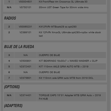
V00004631
Kit Front/Rear rim Crossmax SL Ultimate 30
1
V3750101
35mm UST Green Tape for 30mm wide rims
N/A
RADIOS
V00065231
Kit12Ft/Rr MTBcarb29 ss spk293
2
V2389101
Kit 12Fr/Rr XmaxSL Ultimate spk293+np&w while stock
2
last
BUJE DE LA RUEDA
N/A
CUERPO DE BUJE
3
V2500901
KIT BEARINGS 18x30x7 + WAVED WASHER + CLIP
4
V2372401
KIT 110mm AXLE QRM AUTO MTB > 2019
5
N/A
CUERPO DE BUJE
6
V2375601
Kit 110mm axle QRM auto MTB from 2019 DCL
7
{OPTIONS}
V2374401
TORQUE CAPS 15*31 Adapter MTB QRM Auto > 2019
N/A
Frt HUB
{ADAPTERS}