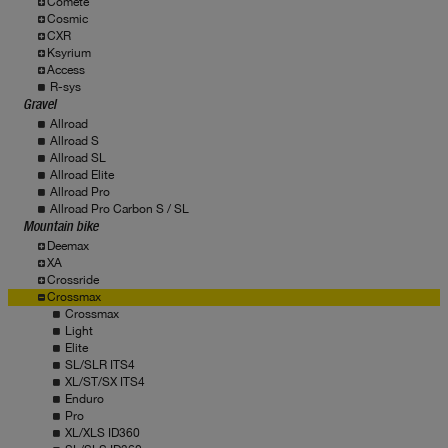
Comete
Cosmic
CXR
Ksyrium
Access
R-sys
Gravel
Allroad
Allroad S
Allroad SL
Allroad Elite
Allroad Pro
Allroad Pro Carbon S / SL
Mountain bike
Deemax
XA
Crossride
Crossmax
Crossmax
Light
Elite
SL/SLR ITS4
XL/ST/SX ITS4
Enduro
Pro
XL/XLS ID360