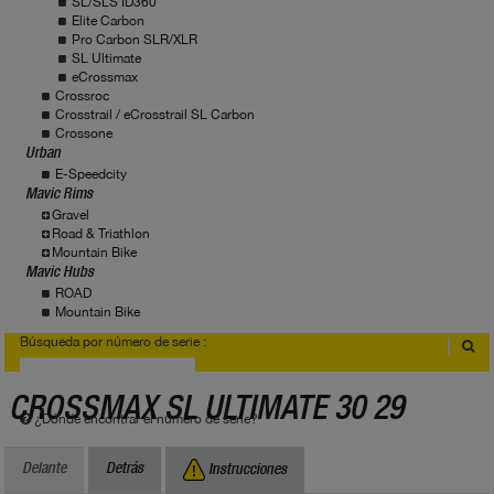
SL/SLS ID360
Elite Carbon
Pro Carbon SLR/XLR
SL Ultimate
eCrossmax
Crossroc
Crosstrail / eCrosstrail SL Carbon
Crossone
Urban
E-Speedcity
Mavic Rims
Gravel
Road & Triathlon
Mountain Bike
Mavic Hubs
ROAD
Mountain Bike
Búsqueda por número de serie :
CROSSMAX SL ULTIMATE 30 29
¿Dónde encontrar el número de serie?
Delante
Detrás
Instrucciones