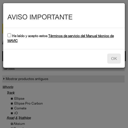
MEN
AVISO IMPORTANTE
He leído y acepto estos
Términos de servicio del Manual técnico de
DATOS TÉCNICOS
MAVIC
Productos
OK
Productos
Servicio
Servicios
Mostrar productos antiguos
Wheels
Track
Ellipse
Ellipse Pro Carbon
Comete
iO
Road & Triathlon
Aksium