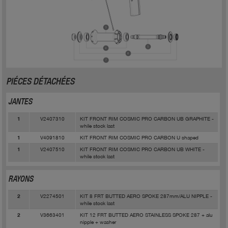
PIÉCES DÉTACHÉES
JANTES
V2407310
KIT FRONT RIM COSMIC PRO CARBON UB GRAPHITE -
1
while stock last
V4091810
KIT FRONT RIM COSMIC PRO CARBON U shaped
1
V2407510
KIT FRONT RIM COSMIC PRO CARBON UB WHITE -
1
while stock last
RAYONS
V2274501
KIT 8 FRT BUTTED AERO SPOKE 287mm/ALU NIPPLE -
2
while stock last
V3663401
KIT 12 FRT BUTTED AERO STAINLESS SPOKE 287 + alu
2
nipple + washer