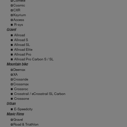
Comete
Cosmic
CXR
Ksyrium
Access
R-sys
Gravel
Allroad
Allroad S
Allroad SL
Allroad Elite
Allroad Pro
Allroad Pro Carbon S / SL
Mountain bike
Deemax
XA
Crossride
Crossmax
Crossroc
Crosstrail / eCrosstrail SL Carbon
Crossone
Urban
E-Speedcity
Mavic Rims
Gravel
Road & Triathlon