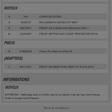
MOYEUX
N/A
CORPS DE MOYEU
3
M40078
ROULEMENTS MOYEU AVT 6901
4
30870001
FRONT AXLE ROAD RIM BRAKING QRM +
5
V2252501
FRONT SETTING NUT & DUST PROTECTOR MY16
6
PNEUS
37805325
Yksion Pro GripLink White 25
8
{ADAPTERS}
35117301
FRONT OR REAR FORK REST KIT R-SYS 2013
7
INFORMATIONS
MOYEUX
ENTRETIEN : Nettoyage avec un chiffon sec ou au besoin avec de l'eau savonneuse.
Evitez le lavage Haute Pression.
Terms & conditions