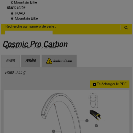
Mountain Bike
Mavic Hubs
ROAD
Mountain Bike
Recherche par numéro de serie :
Cosmic Pro Carbon
Où trouver le numéro de série ?
Avant
Arrière
Instructions
Poids : 755 g
Télécharger le PDF