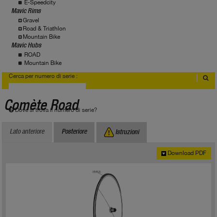
E-Speedcity
Mavic Rims
Gravel
Road & Triathlon
Mountain Bike
Mavic Hubs
ROAD
Mountain Bike
Cerca per numero di serie :
Comète Road
Dove si trova il numero di serie?
Lato anteriore
Posteriore
Istruzioni
Download PDF