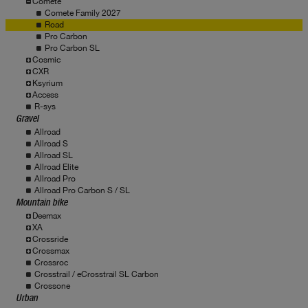
Comete
Comete Family 2027
Road
Pro Carbon
Pro Carbon SL
Cosmic
CXR
Ksyrium
Access
R-sys
Gravel
Allroad
Allroad S
Allroad SL
Allroad Elite
Allroad Pro
Allroad Pro Carbon S / SL
Mountain bike
Deemax
XA
Crossride
Crossmax
Crossroc
Crosstrail / eCrosstrail SL Carbon
Crossone
Urban