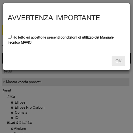
MEN
AVVERTENZA IMPORTANTE
Ho letto ed accetto le presenti
condizioni di utilizzo del Manuale
DATI TECNICI
Tecnico MAVIC
Prodotti
OK
Prodotti
Servizio
Servizi
Mostra vecchi prodotti
{mro}
Track
Ellipse
Ellipse Pro Carbon
Comete
iO
Road & Triathlon
Aksium