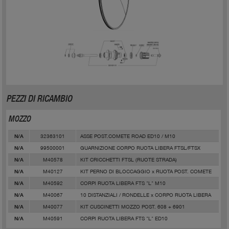
PEZZI DI RICAMBIO
MOZZO
32363101
ASSE POST.COMETE ROAD ED10 / M10
N/A
99500001
GUARNIZIONE CORPO RUOTA LIBERA FTSL/FTSX
N/A
M40578
KIT CRICCHETTI FTSL (RUOTE STRADA)
N/A
M40127
KIT PERNO DI BLOCCAGGIO x RUOTA POST. COMETE
N/A
M40592
CORPI RUOTA LIBERA FTS "L" M10
N/A
M40067
10 DISTANZIALI / RONDELLE x CORPO RUOTA LIBERA
N/A
M40077
KIT CUSCINETTI MOZZO POST. 608 + 6901
N/A
M40591
CORPI RUOTA LIBERA FTS "L" ED10
N/A