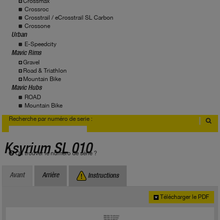
Crossmax
Crossroc
Crosstrail / eCrosstrail SL Carbon
Crossone
Urban
E-Speedcity
Mavic Rims
Gravel
Road & Triathlon
Mountain Bike
Mavic Hubs
ROAD
Mountain Bike
Recherche par numéro de serie :
Ksyrium SL 010
Où trouver le numéro de série ?
Avant
Arrière
Instructions
Télécharger le PDF