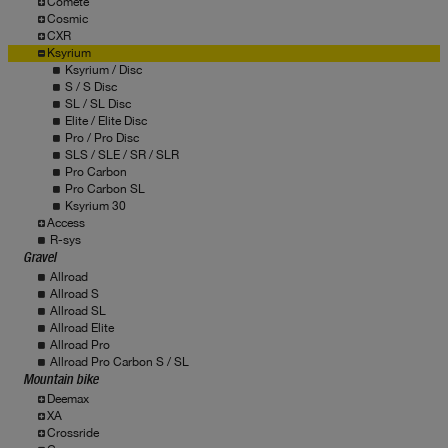
Comete
Cosmic
CXR
Ksyrium
Ksyrium / Disc
S / S Disc
SL / SL Disc
Elite / Elite Disc
Pro / Pro Disc
SLS / SLE / SR / SLR
Pro Carbon
Pro Carbon SL
Ksyrium 30
Access
R-sys
Gravel
Allroad
Allroad S
Allroad SL
Allroad Elite
Allroad Pro
Allroad Pro Carbon S / SL
Mountain bike
Deemax
XA
Crossride