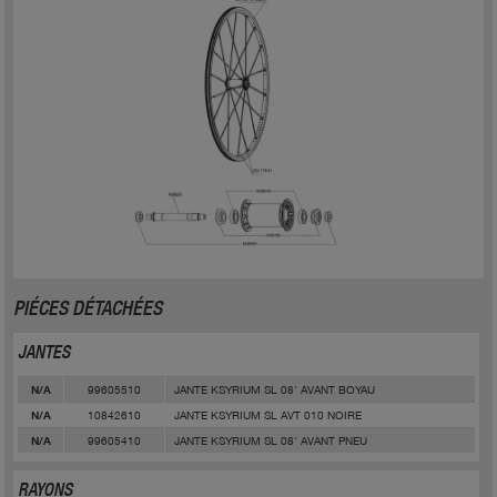
PIÉCES DÉTACHÉES
JANTES
99605510
JANTE KSYRIUM SL 08' AVANT BOYAU
N/A
10842610
JANTE KSYRIUM SL AVT 010 NOIRE
N/A
99605410
JANTE KSYRIUM SL 08' AVANT PNEU
N/A
RAYONS