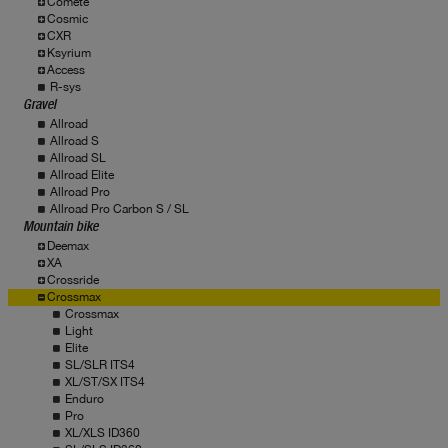
Comete
Cosmic
CXR
Ksyrium
Access
R-sys
Gravel
Allroad
Allroad S
Allroad SL
Allroad Elite
Allroad Pro
Allroad Pro Carbon S / SL
Mountain bike
Deemax
XA
Crossride
Crossmax
Crossmax
Light
Elite
SL/SLR ITS4
XL/ST/SX ITS4
Enduro
Pro
XL/XLS ID360