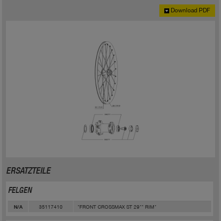
Download PDF
ERSATZTEILE
FELGEN
35117410
"FRONT CROSSMAX ST 29"" RIM"
N/A