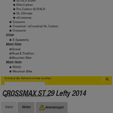
SL/SLS ID360
Elite Carbon
Pro Carbon SLR/XLR
SL Ultimate
eCrossmax
Crossroc
Crosstrail / eCrosstrail SL Carbon
Crossone
Urban
E-Speedcity
Mavic Rims
Gravel
Road & Triathlon
Mountain Bike
Mavic Hubs
ROAD
Mountain Bike
Anhand der Seriennummer suchen :
CROSSMAX ST 29 Lefty 2014
Wo finde ich die Seriennummer?
Vorne
Hinten
Anweisungen