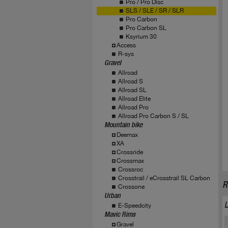
Pro / Pro Disc
SLS / SLE / SR / SLR
Pro Carbon
Pro Carbon SL
Ksyrium 30
Access
R-sys
Gravel
Allroad
Allroad S
Allroad SL
Allroad Elite
Allroad Pro
Allroad Pro Carbon S / SL
Mountain bike
Deemax
XA
Crossride
Crossmax
Crossroc
Crosstrail / eCrosstrail SL Carbon
R
Crossone
Urban
E-Speedcity
Mavic Rims
Gravel