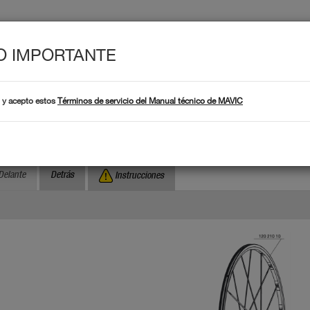
O IMPORTANTE
Produc
ÉCNICOS
Productos
 y acepto estos
Términos de servicio del Manual técnico de MAVIC
¿Dónde encontrar el
Búsqueda por número de serie :
syrium SL
Delante
Detrás
Instrucciones