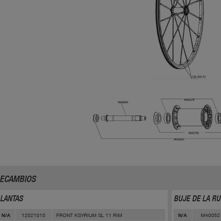
ECAMBIOS
LLANTAS
BUJE DE LA R
12021010
FRONT KSYRIUM SL 11 RIM
M40052
N/A
N/A