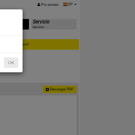
MENÚ
SP
Pro access
tos
Servicio
Servicios
 número de serie?
OK
Descargar PDF