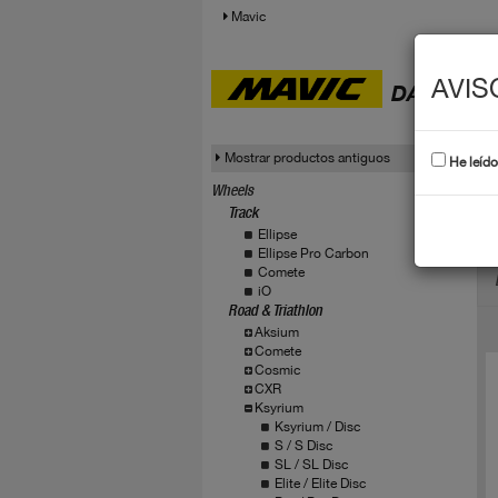
Mavic
AVIS
DATOS T
Mostrar productos antiguos
He leído
Wheels
Track
K
Ellipse
Ellipse Pro Carbon
Comete
iO
Road & Triathlon
Aksium
Comete
Cosmic
CXR
Ksyrium
Ksyrium / Disc
S / S Disc
SL / SL Disc
Elite / Elite Disc