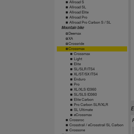
Allroad S
Allroad SL
Allroad Elite
Allroad Pro
Allroad Pro Carbon S / SL
Mountain bike
Deemax
XA
Crossride
Crossmax
Crossmax
Light
Elite
SL/SLR ITS4
XL/ST/SX ITS4
Enduro
Pro
XL/XLS ID360
SL/SLS ID360
Elite Carbon
Pro Carbon SLR/XLR
E
SL Ultimate
eCrossmax
Crossroc
Crosstrail / eCrosstrail SL Carbon
Crossone