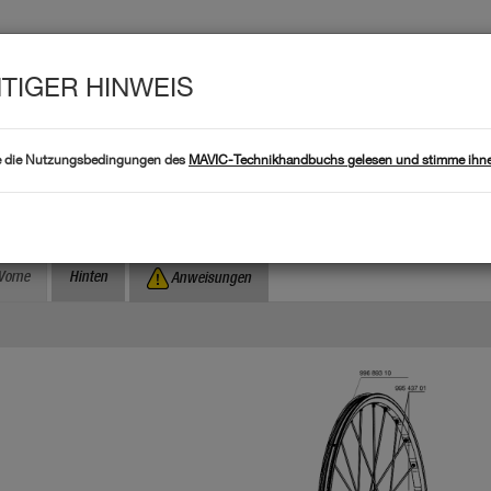
TIGER HINWEIS
Produk
CHE DATEN
Produkte
e die Nutzungsbedingungen des
MAVIC-Technikhandbuchs gelesen und stimme ihne
Wo finde ich d
Anhand der Seriennummer suchen :
rossmax SX
Vorne
Hinten
Anweisungen