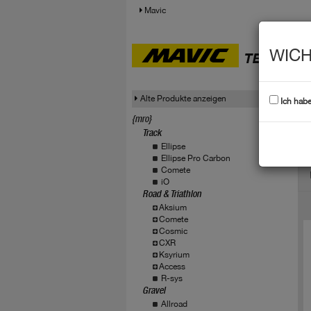
Mavic
WICH
TECHNIS
Alte Produkte anzeigen
Ich hab
{mro}
Track
C
Ellipse
Ellipse Pro Carbon
Comete
iO
Road & Triathlon
Aksium
Comete
Cosmic
CXR
Ksyrium
Access
R-sys
Gravel
Allroad