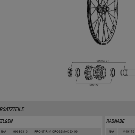
RSATZTEILE
FELGEN
RADNABE
99689310
FRONT RIM CROSSMAX SX 09
M40179
N/A
N/A