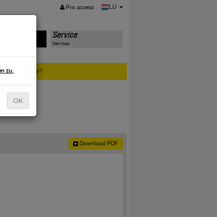
MENÜ
LU
Pro access
te
Service
Services
n zu.
ie Seriennummer?
OK
Download PDF